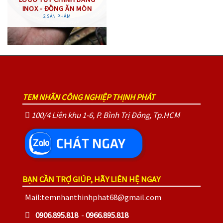
INOX - ĐỒNG ĂN MÒN
2 SẢN PHẨM
TEM NHÃN CÔNG NGHIỆP THỊNH PHÁT
100/4 Liên khu 1-6, P. Bình Trị Đông, Tp.HCM
BẠN CẦN TRỢ GIÚP, HÃY LIÊN HỆ NGAY
Mail:temnhanthinhphat68@gmail.com
0906.895.818
-
0966.895.818