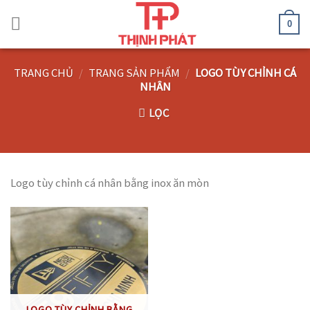
Skip
to
0
content
TRANG CHỦ
/
TRANG SẢN PHẨM
/
LOGO TÙY CHỈNH CÁ
NHÂN
LỌC
Logo tùy chỉnh cá nhân bằng inox ăn mòn
LOGO TÙY CHỈNH BẰNG