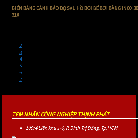
BIỂN BẢNG CẢNH BÁO ĐỘ SÂU HỒ BƠI BỂ BƠI BẰNG INOX 3
316
210.000
₫
Giá gốc là: 210.000 ₫.
120.000
₫
Giá hiện tại là: 120.00
1
2
3
4
5
6
7
TEM NHÃN CÔNG NGHIỆP THỊNH PHÁT
100/4 Liên khu 1-6, P. Bình Trị Đông, Tp.HCM