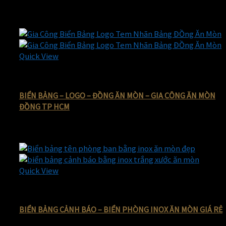
250.000
₫
Giá gốc là: 250.000 ₫.
90.000
₫
Giá hiện tại là: 90.000 ₫
-50%
Quick View
BIỂN BẢNG ĐỒNG ĂN MÒN
BIỂN BẢNG – LOGO – ĐỒNG ĂN MÒN – GIA CÔNG ĂN MÒN
ĐỒNG TP HCM
50.000
₫
Giá gốc là: 50.000 ₫.
25.000
₫
Giá hiện tại là: 25.000 ₫.
-55%
Quick View
Biển bảng cảnh báo bằng inox ăn mòn giá rẻ
BIỂN BẢNG CẢNH BÁO – BIỂN PHÒNG INOX ĂN MÒN GIÁ RẺ