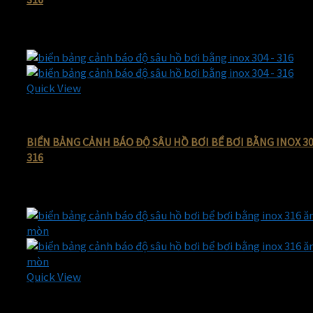
180.000
₫
Giá gốc là: 180.000 ₫.
80.000
₫
Giá hiện tại là: 80.000 ₫
-56%
Quick View
Biển bảng cảnh báo bằng inox ăn mòn giá rẻ
BIỂN BẢNG CẢNH BÁO ĐỘ SÂU HỒ BƠI BỂ BƠI BẰNG INOX 30
316
180.000
₫
Giá gốc là: 180.000 ₫.
80.000
₫
Giá hiện tại là: 80.000 ₫
-43%
Quick View
Biển bảng cảnh báo bằng inox ăn mòn giá rẻ