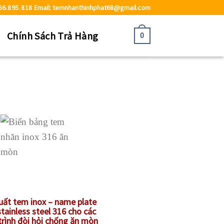
66.895.818
Email: temnhanthinhphat68@gmail.com
ệ
Chính Sách Trả Hàng
0
uất tem inox – name plate
stainless steel 316 cho các
trình đòi hỏi chống ăn mòn