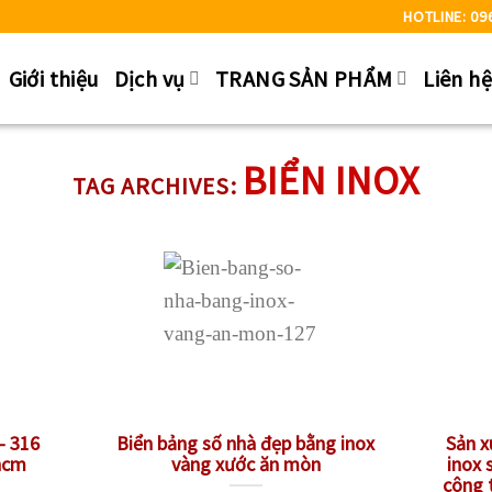
HOTLINE: 09
Giới thiệu
Dịch vụ
TRANG SẢN PHẨM
Liên h
BIỂN INOX
TAG ARCHIVES:
– 316
Biển bảng số nhà đẹp bằng inox
Sản x
phcm
vàng xước ăn mòn
inox 
công 