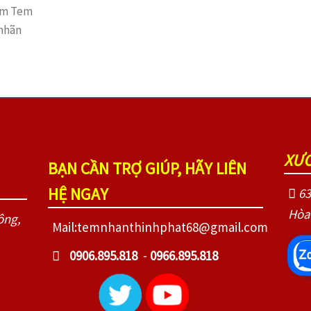
làm Tem
nhãn
XƯỞ
BẠN CẦN TRỢ GIÚP, HÃY LIÊN
HỆ NGAY
63
Hòa
ông,
Mail:temnhanthinhphat68@gmail.com
0906.895.818
-
0966.895.818