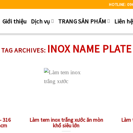
HOTLINE: 09
Giới thiệu
Dịch vụ
TRANG SẢN PHẨM
Liên h
INOX NAME PLATE
TAG ARCHIVES:
– 316
Làm tem inox trắng xước ăn mòn
Làm t
phcm
khổ siêu lớn