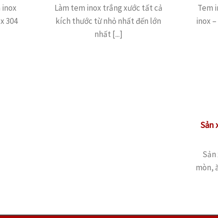
 inox
Làm tem inox trắng xước tất cả
Tem i
x 304
kích thước từ nhỏ nhất đến lớn
inox –
nhất [...]
Sản 
Sản 
mòn, ă