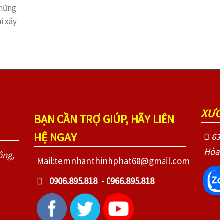
những
i xây
XƯỞ
BẠN CẦN TRỢ GIÚP, HÃY LIÊN
HỆ NGAY
63
Hòa
ông,
Mail:temnhanthinhphat68@gmail.com
0906.895.818
-
0966.895.818