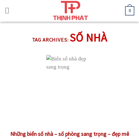
Skip
to
0
content
SỐ NHÀ
TAG ARCHIVES:
Những biển số nhà – số phòng sang trọng – đẹp mê