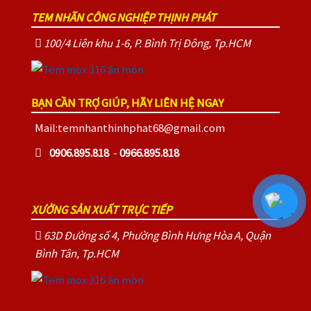
TEM NHÃN CÔNG NGHIỆP THỊNH PHÁT
100/4 Liên khu 1-6, P. Bình Trị Đông, Tp.HCM
BẠN CẦN TRỢ GIÚP, HÃY LIÊN HỆ NGAY
Mail:temnhanthinhphat68@gmail.com
0906.895.818
-
0966.895.818
XƯỞNG SẢN XUẤT TRỰC TIẾP
63D Đường số 4, Phường Bình Hưng Hòa A, Quận
Bình Tân, Tp.HCM