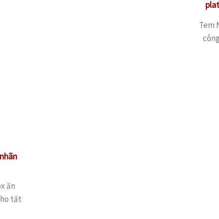
pla
Tem N
công
 nhãn
ox ăn
cho tất