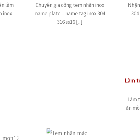
ên làm
Chuyên gia công tem nhãn inox
Nhận 
m inox
name plate – name tag inox 304
304 
316 ss16 [...]
Làm te
Làm t
ăn mòn