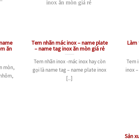
– name
Tem nhãn mác inox – name plate
Làm 
ôm ăn
– name tag inox ăn mòn giá rẻ
Tem nhãn inox -mác inox hay còn
Tem i
ăn mòn,
gọi là name tag – name plate inox
inox –
 nhôm,
[...]
Sản x