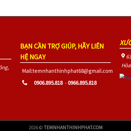
XƯỞ
BẠN CẦN TRỢ GIÚP, HÃY LIÊN
HỆ NGAY
63
Hòa
ông,
Mail:temnhanthinhphat68@gmail.com
0906.895.818
-
0966.895.818
2026 ©
TEMNHANTHINHPHAT.COM