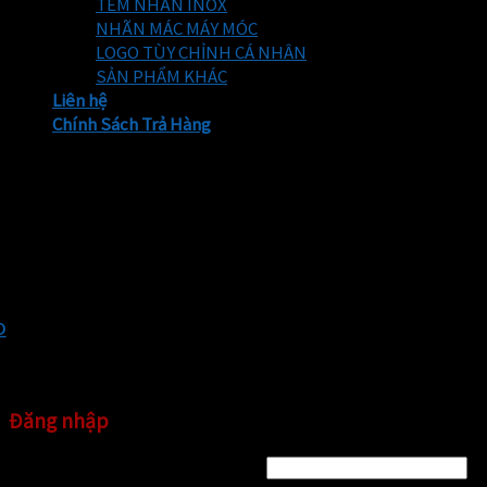
TEM NHÃN INOX
NHÃN MÁC MÁY MÓC
LOGO TÙY CHỈNH CÁ NHÂN
SẢN PHẨM KHÁC
Liên hệ
Chính Sách Trả Hàng
Hotline: 0966.895.818
Email:
temnhanthinhphat68@gmail.com
x
x
Đăng nhập
Tên tài khoản hoặc địa chỉ email
*