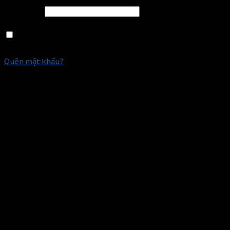
Mật khẩu
*
Ghi nhớ mật khẩu
ĐĂNG NHẬP
Quên mật khẩu?