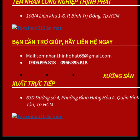
TEM NHÃN CÔNG NGHIỆP THỊNH PHÁT
100/4 Liên khu 1-6, P. Bình Trị Đông, Tp.HCM
BẠN CẦN TRỢ GIÚP, HÃY LIÊN HỆ NGAY
Mail:temnhanthinhphat68@gmail.com
0906.895.818
-
0966.895.818
XƯỞNG SẢN
XUẤT TRỰC TIẾP
63D Đường số 4, Phường Bình Hưng Hòa A, Quận Bình
Tân, Tp.HCM