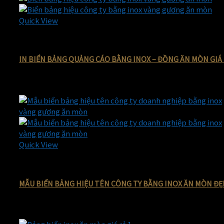
Quick View
Biển bảng cảnh báo bằng inox ăn mòn giá rẻ
IN BIỂN BẢNG QUẢNG CÁO BẰNG INOX – ĐỒNG ĂN MÒN GIÁ
300.000
₫
Giá gốc là: 300.000 ₫.
220.000
₫
Giá hiện tại là: 220.00
-34%
Quick View
Biển bảng hiệu công ty bằng inox ăn mòn giá rẻ
MẪU BIỂN BẢNG HIỆU TÊN CÔNG TY BẰNG INOX ĂN MÒN ĐẸ
380.000
₫
Giá gốc là: 380.000 ₫.
250.000
₫
Giá hiện tại là: 250.00
-50%