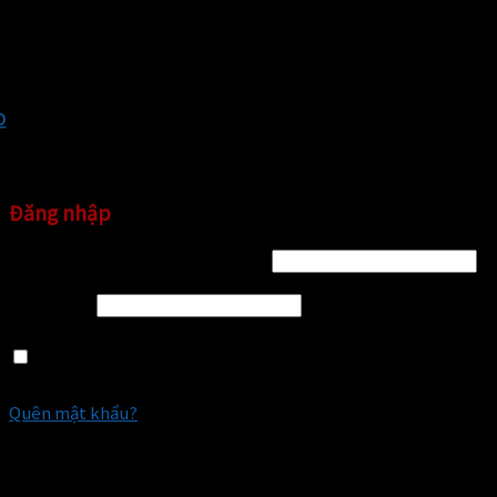
x
x
Đăng nhập
Tên tài khoản hoặc địa chỉ email
*
Mật khẩu
*
Ghi nhớ mật khẩu
ĐĂNG NHẬP
Quên mật khẩu?