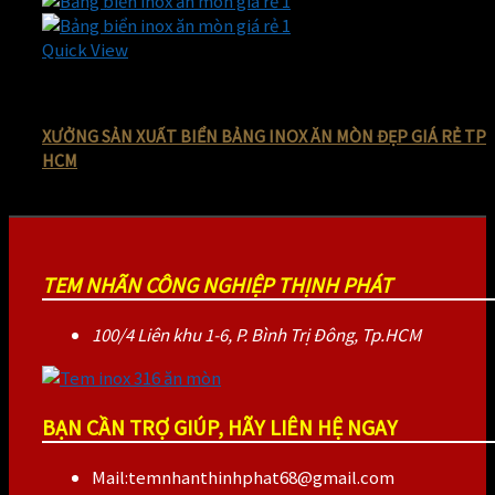
Quick View
Biển bảng cảnh báo bằng inox ăn mòn giá rẻ
XƯỞNG SẢN XUẤT BIỂN BẢNG INOX ĂN MÒN ĐẸP GIÁ RẺ TP
HCM
90.000
₫
Giá gốc là: 90.000 ₫.
45.000
₫
Giá hiện tại là: 45.000 ₫.
TEM NHÃN CÔNG NGHIỆP THỊNH PHÁT
100/4 Liên khu 1-6, P. Bình Trị Đông, Tp.HCM
BẠN CẦN TRỢ GIÚP, HÃY LIÊN HỆ NGAY
Mail:temnhanthinhphat68@gmail.com