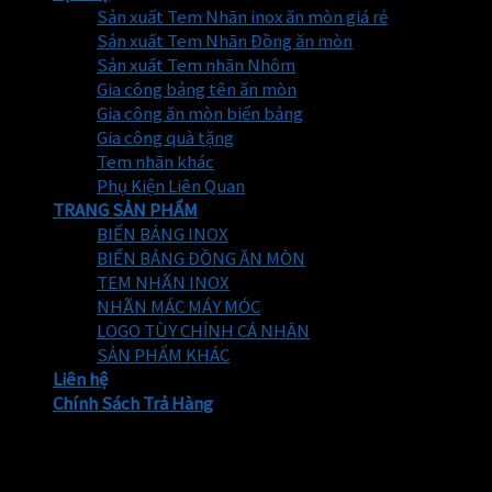
Sản xuất Tem Nhãn inox ăn mòn giá rẻ
Sản xuất Tem Nhãn Đồng ăn mòn
Sản xuất Tem nhãn Nhôm
Gia công bảng tên ăn mòn
Gia công ăn mòn biển bảng
Gia công quà tặng
Tem nhãn khác
Phụ Kiện Liên Quan
TRANG SẢN PHẨM
BIỂN BẢNG INOX
BIỂN BẢNG ĐỒNG ĂN MÒN
TEM NHÃN INOX
NHÃN MÁC MÁY MÓC
LOGO TÙY CHỈNH CÁ NHÂN
SẢN PHẨM KHÁC
Liên hệ
Chính Sách Trả Hàng
Hotline: 0966.895.818
Email:
temnhanthinhphat68@gmail.com