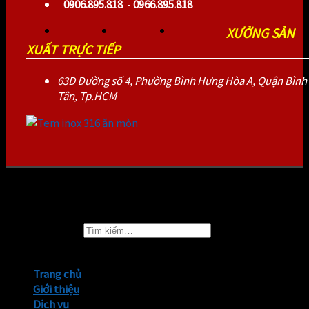
0906.895.818
-
0966.895.818
XƯỞNG SẢN
XUẤT TRỰC TIẾP
63D Đường số 4, Phường Bình Hưng Hòa A, Quận Bình
Tân, Tp.HCM
2026 ©
TEMNHANTHINHPHAT.COM
Tìm kiếm:
Trang chủ
Giới thiệu
Dịch vụ