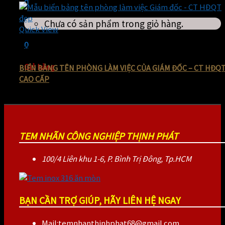
0
Chưa có sản phẩm trong giỏ hàng.
Quick View
0
Biển bảng hiệu công ty bằng inox ăn mòn giá rẻ
Giỏ hàng
BIỂN BẢNG TÊN PHÒNG LÀM VIỆC CỦA GIÁM ĐỐC – CT HĐQ
CAO CẤP
Chưa có sản phẩm trong giỏ hàng.
150.000
₫
Giá gốc là: 150.000 ₫.
70.000
₫
Giá hiện tại là: 70.000 ₫
TEM NHÃN CÔNG NGHIỆP THỊNH PHÁT
100/4 Liên khu 1-6, P. Bình Trị Đông, Tp.HCM
BẠN CẦN TRỢ GIÚP, HÃY LIÊN HỆ NGAY
Mail:temnhanthinhphat68@gmail.com