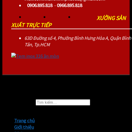
0906.895.818
-
0966.895.818
XƯỞNG SẢN
XUẤT TRỰC TIẾP
63D Đường số 4, Phường Bình Hưng Hòa A, Quận Bình
Tân, Tp.HCM
2026 ©
TEMNHANTHINHPHAT.COM
Tìm kiếm:
Trang chủ
Giới thiệu