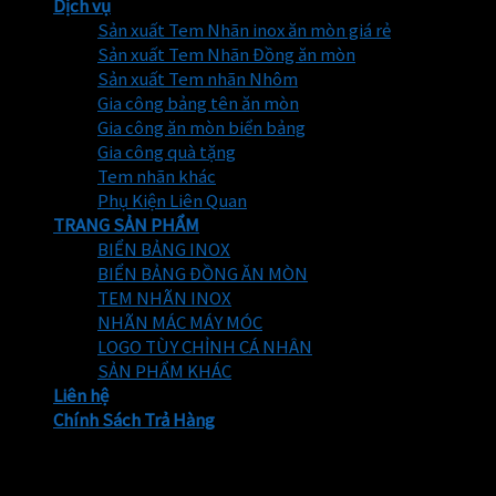
Dịch vụ
Sản xuất Tem Nhãn inox ăn mòn giá rẻ
Sản xuất Tem Nhãn Đồng ăn mòn
Sản xuất Tem nhãn Nhôm
Gia công bảng tên ăn mòn
Gia công ăn mòn biển bảng
Gia công quà tặng
Tem nhãn khác
Phụ Kiện Liên Quan
TRANG SẢN PHẨM
BIỂN BẢNG INOX
BIỂN BẢNG ĐỒNG ĂN MÒN
TEM NHÃN INOX
NHÃN MÁC MÁY MÓC
LOGO TÙY CHỈNH CÁ NHÂN
SẢN PHẨM KHÁC
Liên hệ
Chính Sách Trả Hàng
Hotline: 0966.895.818
Email:
temnhanthinhphat68@gmail.com