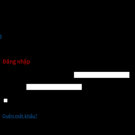
x
x
Đăng nhập
Tên tài khoản hoặc địa chỉ email
*
Mật khẩu
*
Ghi nhớ mật khẩu
ĐĂNG NHẬP
Quên mật khẩu?